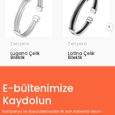
Zenzero
Zenzero
Lugano Çelik
Latina Çelik
Bileklik
Bileklik
E-bültenimize
Kaydolun
Kampanya ve duyurularımızdan ilk sizin haberiniz olsun!