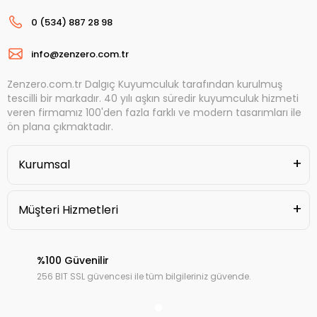
0 (534) 887 28 98
info@zenzero.com.tr
Zenzero.com.tr Dalgıç Kuyumculuk tarafından kurulmuş
tescilli bir markadır. 40 yılı aşkın süredir kuyumculuk hizmeti
veren firmamız 100'den fazla farklı ve modern tasarımları ile
ön plana çıkmaktadır.
Kurumsal
Müşteri Hizmetleri
%100 Güvenilir
256 BIT SSL güvencesi ile tüm bilgileriniz güvende.