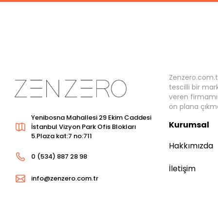
Zenzero.com.t
tescilli bir ma
veren firmamız
ön plana çıkma
Yenibosna Mahallesi 29 Ekim Caddesi
Kurumsal
İstanbul Vizyon Park Ofis Blokları
5.Plaza kat:7 no:711
Hakkımızda
0 (534) 887 28 98
İletişim
info@zenzero.com.tr