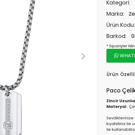
Kategori:
Marka:
Ze
Ürün Kodu
Barkod:
9
* Siparişler M
WHATSA
Ürün Özelli
Paco Çeli
Zincir Uzunlu
Materyal
: Çe
Sevdiklerinize 
kıyafetiniz il
ile kullanabilirs