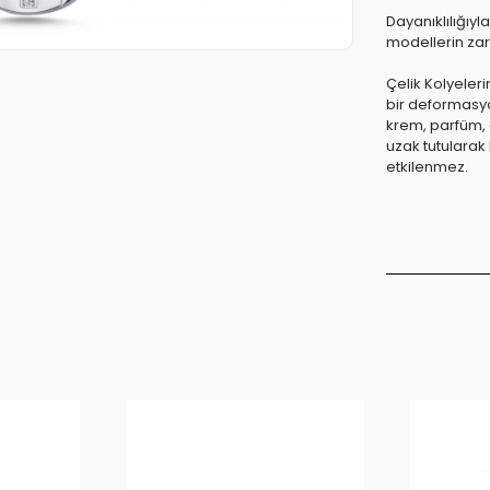
Dayanıklılığıyl
modellerin zara
Çelik Kolyeler
bir deformasyo
krem, parfüm, a
uzak tutularak
etkilenmez.