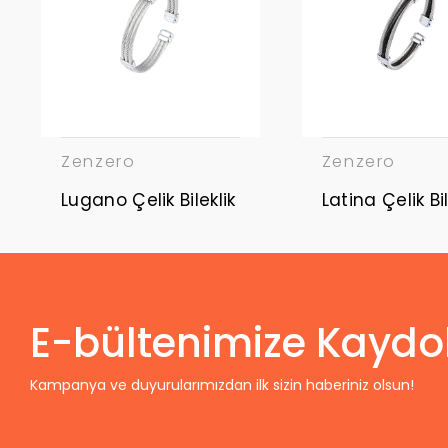
Zenzero
Zenzero
Lugano Çelik Bileklik
Latina Çelik Bil
E-bültenimize Kaydo
Kampanya ve duyurularımızdan ilk sizin haberiniz olsun!