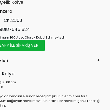
Çelik Kolye
nzero
:
CKL2303
981875451824
inimum
100
Adet Olarak Kabul Edilmektedir.
PP İLE SİPARİŞ VER
kleri
k Kolye
ğu :
60 cm
lik
ya da kendinize sunabileceğiniz şık ürünlerimiz her tarz
e uyum sağlayan mevsimsiz ürünlerdir. Her mevsim gönül rahatlığı
iniz.