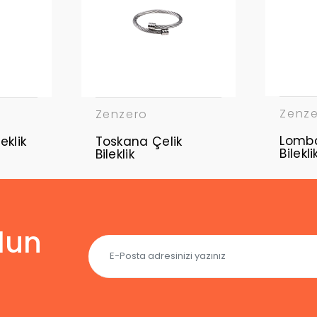
Zenz
Zenzero
Lomba
eklik
Toskana Çelik
Bilekli
Bileklik
lun