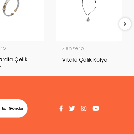
ero
Zenzero
rdia Çelik
Vitale Çelik Kolye
k
Gönder