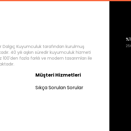
%1
256
r Dalgıç Kuyumculuk tarafından kurulmuş
rkadır. 40 yılı aşkın süredir kuyumculuk hizmeti
 100'den fazla farklı ve modern tasarımları ile
ktadır.
Müşteri Hizmetleri
Sıkça Sorulan Sorular