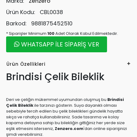
Marka:
Zenzero
Ürün Kodu:
CBL0038
Barkod:
9881875452510
* Siparişler Minimum
100
Adet Olarak Kabul Edilmektedir.
WHATSAPP İLE SİPARİŞ VER
Ürün Özellikleri
Brindisi Çelik Bileklik
Deri ve çeliğin mükemmel uyumundan oluşmuş bu
Brindisi
Çelik Bileklik
ile tarzınızı gösterin. Suya dayanıklı olması
sebebiyle tercih edilen bu çelik bileklikleri gündelik hayatta
sıkça ve rahatça kullanabilirsiniz. Sade tasarıma ve kolay
kapama detayına sahip bu bilekliğin gittiğiniz her yerde size
eşlik etmesini isterseniz,
Zenzero.com
'dan online siparişinizi
şimdi verebilirsiniz.