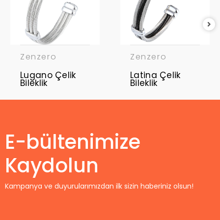
Zenzero
Zenzero
Lugano Çelik
Latina Çelik
Bileklik
Bileklik
E-bültenimize
Kaydolun
Kampanya ve duyurularımızdan ilk sizin haberiniz olsun!