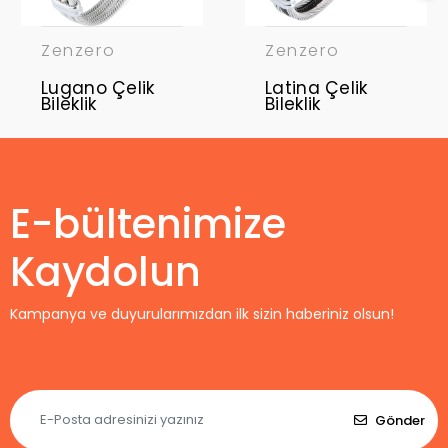
Zenzero
Zenzero
Lugano Çelik
Latina Çelik
Bileklik
Bileklik
E-bültenimize
Kaydolun
Kampanya ve duyurularımızdan ilk sizin haberiniz olsun!
Gönder