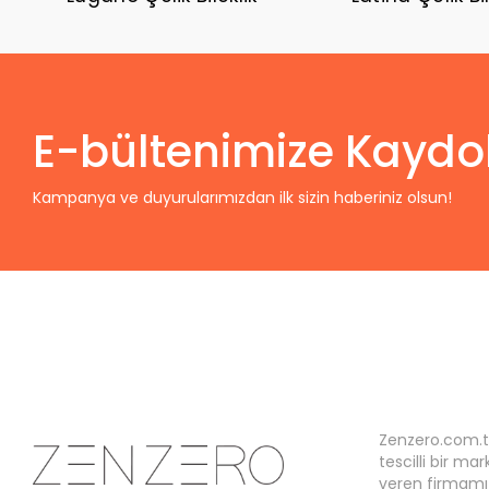
E-bültenimize Kaydo
Kampanya ve duyurularımızdan ilk sizin haberiniz olsun!
Zenzero.com.t
tescilli bir ma
veren firmamız