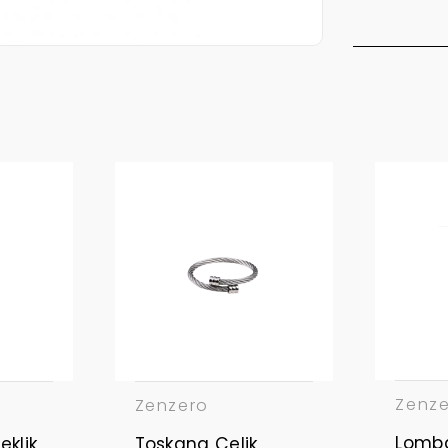
Zenz
Zenzero
Lomba
eklik
Toskana Çelik