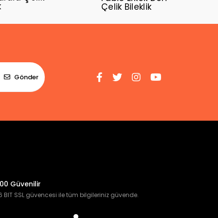
k
Çelik Bileklik
Gönder
00 Güvenilir
 BIT SSL güvencesi ile tüm bilgileriniz güvende.