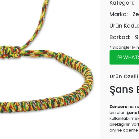
Kategori:
Marka:
Ze
Ürün Kodu
Barkod:
9
* Siparişler M
WHATSA
Ürün Özelli
Şans B
Zenzero
'nun s
biri olan
şans b
kullanılabilme
bilekliğinin var
online ödeme k