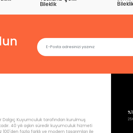
Bilekli
Bileklik
lun
%1
256
r Dalgıç Kuyumculuk tarafından kurulmuş
rkadır. 40 yılı aşkın süredir kuyumculuk hizmeti
 100'den fazla farklı ve modern tasarımları ile