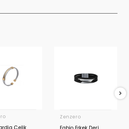
ero
Zenzero
rdia Çelik
Fabio Erkek Deri