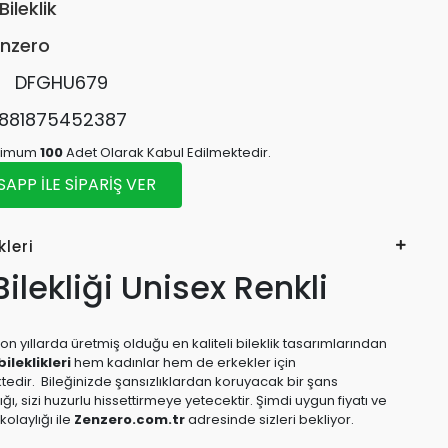
Bileklik
nzero
:
DFGHU679
881875452387
inimum
100
Adet Olarak Kabul Edilmektedir.
PP İLE SİPARİŞ VER
kleri
ilekliği Unisex Renkli
on yıllarda üretmiş olduğu en kaliteli bileklik tasarımlarından
ileklikleri
hem kadınlar hem de erkekler için
ktedir. Bileğinizde şansızlıklardan koruyacak bir şans
lığı, sizi huzurlu hissettirmeye yetecektir. Şimdi uygun fiyatı ve
olaylığı ile
Zenzero.com.tr
adresinde sizleri bekliyor.