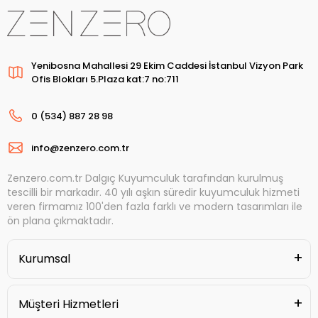
Yenibosna Mahallesi 29 Ekim Caddesi İstanbul Vizyon Park
Ofis Blokları 5.Plaza kat:7 no:711
0 (534) 887 28 98
info@zenzero.com.tr
Zenzero.com.tr Dalgıç Kuyumculuk tarafından kurulmuş
tescilli bir markadır. 40 yılı aşkın süredir kuyumculuk hizmeti
veren firmamız 100'den fazla farklı ve modern tasarımları ile
ön plana çıkmaktadır.
Kurumsal
Müşteri Hizmetleri