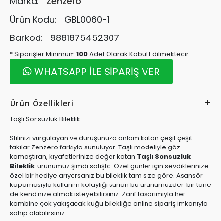
Marka:
Zenzero
Ürün Kodu:
GBL0060-1
Barkod:
9881875452307
* Siparişler Minimum
100
Adet Olarak Kabul Edilmektedir.
WHATSAPP İLE SİPARİŞ VER
Ürün Özellikleri
Taşlı Sonsuzluk Bileklik
Stilinizi vurgulayan ve duruşunuza anlam katan çeşit çeşit
takılar Zenzero farkıyla sunuluyor. Taşlı modeliyle göz
kamaştıran, kıyafetlerinize değer katan
Taşlı Sonsuzluk
Bileklik
ürünümüz şimdi satışta. Özel günler için sevdiklerinize
özel bir hediye arıyorsanız bu bileklik tam size göre. Asansör
kapamasıyla kullanım kolaylığı sunan bu ürünümüzden bir tane
de kendinize almak isteyebilirsiniz. Zarif tasarımıyla her
kombine çok yakışacak kuğu bilekliğe online sipariş imkanıyla
sahip olabilirsiniz.