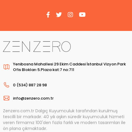
Yenibosna Mahallesi 29 Ekim Caddesi İstanbul Vizyon Park
Ofis Blokları 5.Plaza kat:7 no:711
0 (534) 887 28 98
info@zenzero.com.tr
Zenzero.com.tr Dalgıç Kuyumculuk tarafından kurulmuş
tescilli bir markadır. 40 yılı aşkın süredir kuyumculuk hizmeti
veren firmamız 100'den fazla farklı ve modern tasarımları ile
ön plana çıkmaktadır.