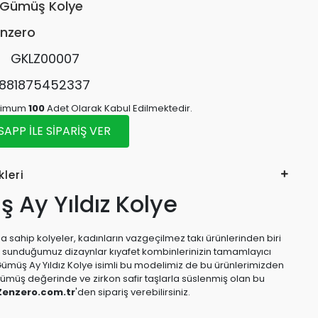
Gümüş Kolye
nzero
:
GKLZ00007
881875452337
inimum
100
Adet Olarak Kabul Edilmektedir.
PP İLE SİPARİŞ VER
kleri
 Ay Yıldız Kolye
 sahip kolyeler, kadınların vazgeçilmez takı ürünlerinden biri
e sunduğumuz dizaynlar kıyafet kombinlerinizin tamamlayıcı
Gümüş Ay Yıldız Kolye isimli bu modelimiz de bu ürünlerimizden
 gümüş değerinde ve zirkon safir taşlarla süslenmiş olan bu
Zenzero.com.tr
'den sipariş verebilirsiniz.