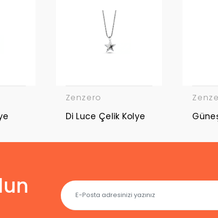
Zenzero
Zenz
ye
Di Luce Çelik Kolye
lun