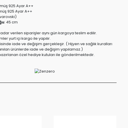
müş 925 Ayar A++
üş 925 Ayar A++
warovski)
ğu
:
45 cm
kadar verilen siparişler aynı gün kargoya teslim edilir.
er yurt içi kargo ile yapılır.
risinde iade ve değişim gerçekleşir. ( Hijyen ve sağlık kuralları
anılan ürünlerde iade ve değişim yapılamaz.)
azırlanan özel hediye kutuları ile gönderilmektedir.