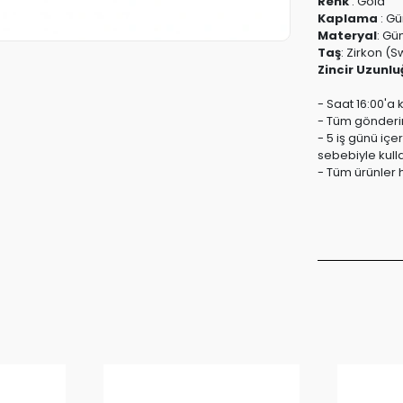
Renk
:
Gold
Kaplama
:
Gü
Materyal
:
Güm
Taş
:
Zirkon (S
Zincir Uzunlu
- Saat 16:00'a 
- Tüm gönderiml
- 5 iş günü içe
sebebiyle kull
- Tüm ürünler h