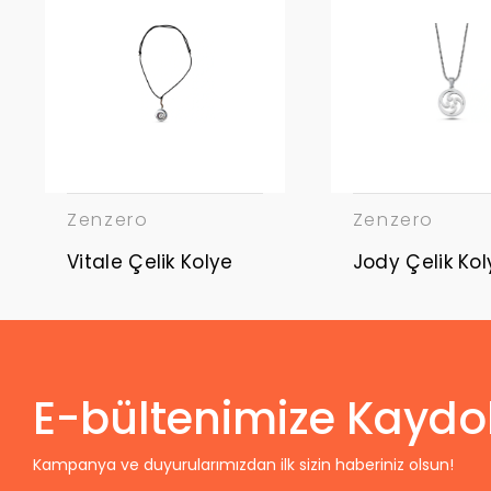
Zenzero
Zenzero
Vitale Çelik Kolye
Jody Çelik Kol
E-bültenimize Kaydo
Kampanya ve duyurularımızdan ilk sizin haberiniz olsun!