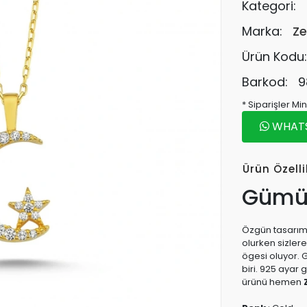
Kategori:
Marka:
Ze
Ürün Kodu
Barkod:
9
* Siparişler M
WHATSA
Ürün Özelli
Gümüş
Özgün tasarıma
olurken sizler
ögesi oluyor. 
biri. 925 ayar
ürünü hemen