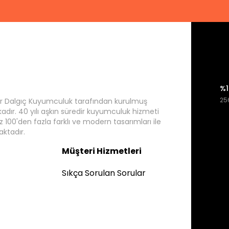
%1
256
r Dalgıç Kuyumculuk tarafından kurulmuş
rkadır. 40 yılı aşkın süredir kuyumculuk hizmeti
 100'den fazla farklı ve modern tasarımları ile
ktadır.
Müşteri Hizmetleri
Sıkça Sorulan Sorular