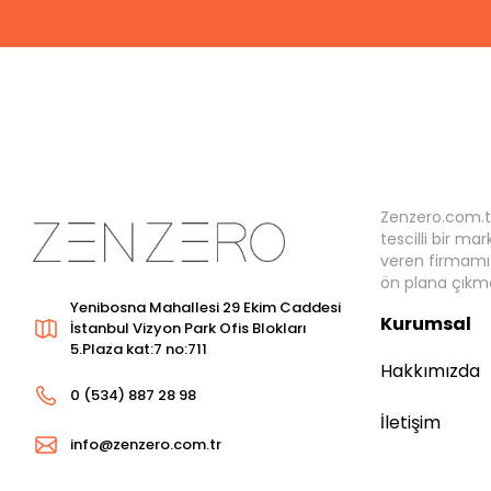
Zenzero.com.t
tescilli bir ma
veren firmamız
ön plana çıkma
Yenibosna Mahallesi 29 Ekim Caddesi
Kurumsal
İstanbul Vizyon Park Ofis Blokları
5.Plaza kat:7 no:711
Hakkımızda
0 (534) 887 28 98
İletişim
info@zenzero.com.tr