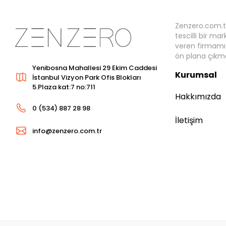
Zenzero.com.t
tescilli bir ma
veren firmamız
ön plana çıkma
Yenibosna Mahallesi 29 Ekim Caddesi
Kurumsal
İstanbul Vizyon Park Ofis Blokları
5.Plaza kat:7 no:711
Hakkımızda
0 (534) 887 28 98
İletişim
info@zenzero.com.tr