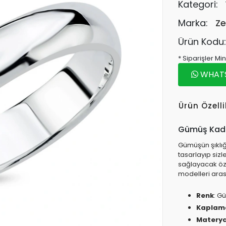
Kategori:
Marka:
Ze
Ürün Kodu
* Siparişler M
WHATSA
Ürün Özelli
Gümüş Kadı
Gümüşün şıklığı
tasarlayıp siz
sağlayacak öz
modelleri aras
Renk
: G
Kapla
Materya