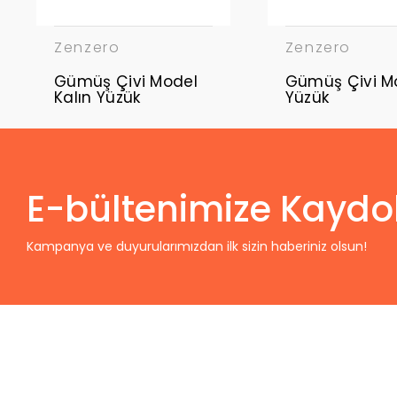
Zenzero
Zenzero
Gümüş Çivi Model
Gümüş Çivi M
Kalın Yüzük
Yüzük
E-bültenimize Kaydo
Kampanya ve duyurularımızdan ilk sizin haberiniz olsun!