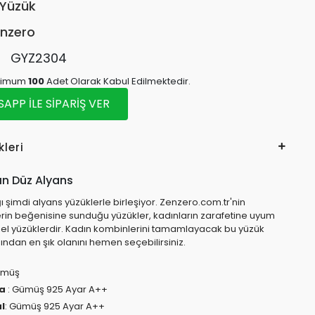
Yüzük
nzero
:
GYZ2304
inimum
100
Adet Olarak Kabul Edilmektedir.
PP İLE SİPARİŞ VER
kleri
n Düz Alyans
 şimdi alyans yüzüklerle birleşiyor. Zenzero.com.tr'nin
lerin beğenisine sunduğu yüzükler, kadınların zarafetine uyum
el yüzüklerdir. Kadın kombinlerini tamamlayacak bu yüzük
ından en şık olanını hemen seçebilirsiniz.
ümüş
ma
: Gümüş 925 Ayar A++
l
: Gümüş 925 Ayar A++