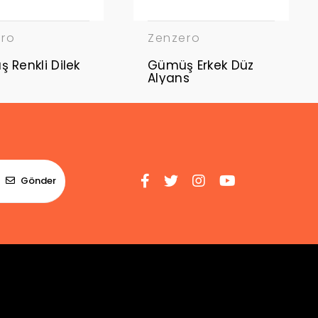
ero
Zenzero
Dilek
Gümüş Erkek Düz
Alyans
Gönder