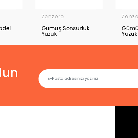
Zenzero
Zenz
odel
Gümüş Sonsuzluk
Gümüş Renkli 
Yüzük
Yüzük
lun