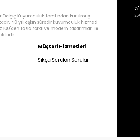
%1
256
r Dalgıç Kuyumculuk tarafından kurulmuş
rkadır. 40 yılı aşkın süredir kuyumculuk hizmeti
 100'den fazla farklı ve modern tasarımları ile
ktadır.
Müşteri Hizmetleri
Sıkça Sorulan Sorular