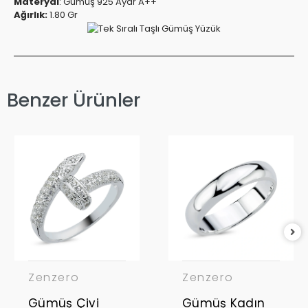
Materyal
:
Gümüş 925 Ayar A++
Ağırlık:
1.80 Gr
Benzer Ürünler
Zenzero
Zenzero
Gümüş Çivi
Gümüş Kadın