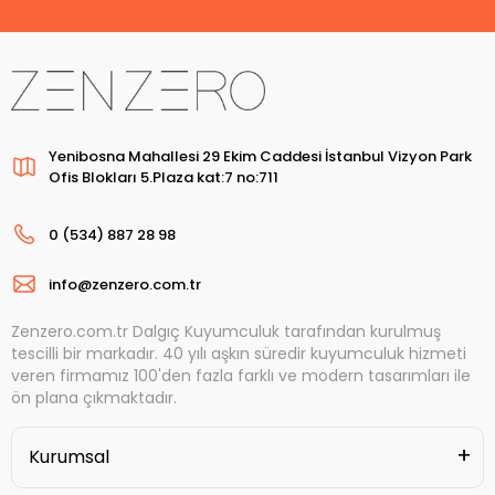
Yenibosna Mahallesi 29 Ekim Caddesi İstanbul Vizyon Park
Ofis Blokları 5.Plaza kat:7 no:711
0 (534) 887 28 98
info@zenzero.com.tr
Zenzero.com.tr Dalgıç Kuyumculuk tarafından kurulmuş
tescilli bir markadır. 40 yılı aşkın süredir kuyumculuk hizmeti
veren firmamız 100'den fazla farklı ve modern tasarımları ile
ön plana çıkmaktadır.
Kurumsal