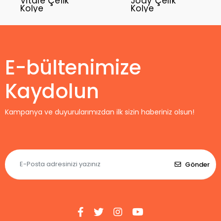
Vitale Çelik
Jody Çelik
Kolye
Kolye
E-bültenimize
Kaydolun
Kampanya ve duyurularımızdan ilk sizin haberiniz olsun!
Gönder