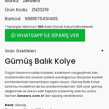
Marka:
Zenzero
Ürün Kodu:
ZNZ0219
Barkod:
9981875451465
* Siparişler Minimum
100
Adet Olarak Kabul Edilmektedir.
WHATSAPP İLE SİPARİŞ VER
Ürün Özellikleri
Gümüş Balık Kolye
Özgün tasarıma sahip kolyeler, kadınların vazgeçilmez takı
ürünlerinden biri olurken sizlere sunduğumuz dizaynlar kıyafet
kombinlerinizin tamamlayıcı ögesi oluyor. Gümüş Balık Kolye
isimli bu modelimiz de bu ürünlerimizden biri. 925 ayar gümüş
değerinde ve zirkon safir taşlarla süslenmiş olan bu ürünü
hemen
Zenzero.com.tr
'den sipariş verebilirsiniz.
Renk
:
Gümüş