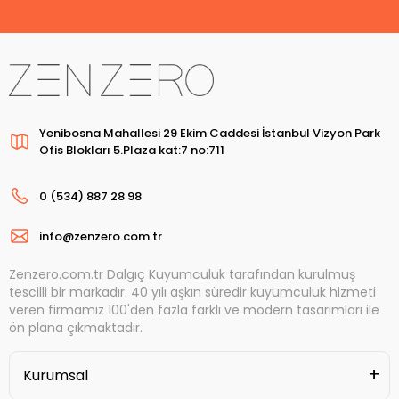
Yenibosna Mahallesi 29 Ekim Caddesi İstanbul Vizyon Park
Ofis Blokları 5.Plaza kat:7 no:711
0 (534) 887 28 98
info@zenzero.com.tr
Zenzero.com.tr Dalgıç Kuyumculuk tarafından kurulmuş
tescilli bir markadır. 40 yılı aşkın süredir kuyumculuk hizmeti
veren firmamız 100'den fazla farklı ve modern tasarımları ile
ön plana çıkmaktadır.
Kurumsal