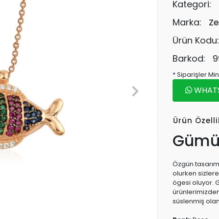
Kategori:
Marka:
Ze
Ürün Kodu
Barkod:
9
* Siparişler M
WHATSA
Ürün Özelli
Gümüş
Özgün tasarıma
olurken sizler
ögesi oluyor. 
ürünlerimizden
süslenmiş ola