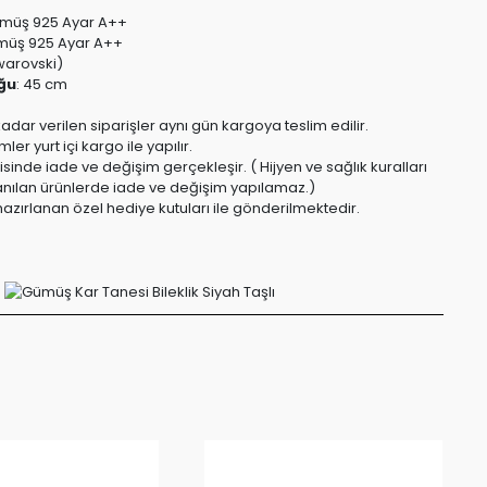
müş 925 Ayar A++
üş 925 Ayar A++
warovski)
ğu
:
45 cm
kadar verilen siparişler aynı gün kargoya teslim edilir.
er yurt içi kargo ile yapılır.
risinde iade ve değişim gerçekleşir. ( Hijyen ve sağlık kuralları
anılan ürünlerde iade ve değişim yapılamaz.)
azırlanan özel hediye kutuları ile gönderilmektedir.