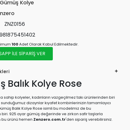
Gümüş Kolye
nzero
:
ZNZ0156
981875451402
inimum
100
Adet Olarak Kabul Edilmektedir.
PP İLE SİPARİŞ VER
kleri
 Balık Kolye Rose
 sahip kolyeler, kadınların vazgeçilmez takı ürünlerinden biri
e sunduğumuz dizaynlar kıyafet kombinlerinizin tamamlayıcı
Gümüş Balık Kolye Rose isimli bu modelimiz de bu
 biri. 925 ayar gümüş değerinde ve zirkon safir taşlarla
n bu ürünü hemen
Zenzero.com.tr
'den sipariş verebilirsiniz.