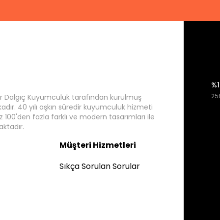
%1
256
r Dalgıç Kuyumculuk tarafından kurulmuş
rkadır. 40 yılı aşkın süredir kuyumculuk hizmeti
 100'den fazla farklı ve modern tasarımları ile
ktadır.
Müşteri Hizmetleri
Sıkça Sorulan Sorular