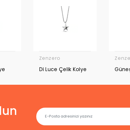
Zenzero
Zenz
ye
Di Luce Çelik Kolye
lun