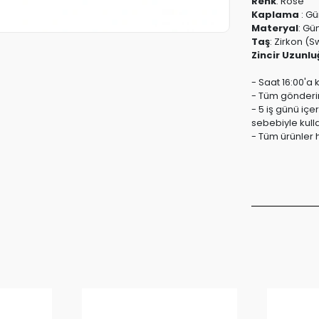
Renk
:
Rose
Kaplama
:
Gü
Materyal
:
Güm
Taş
:
Zirkon (S
Zincir Uzunlu
- Saat 16:00'a 
- Tüm gönderiml
- 5 iş günü içe
sebebiyle kull
- Tüm ürünler h