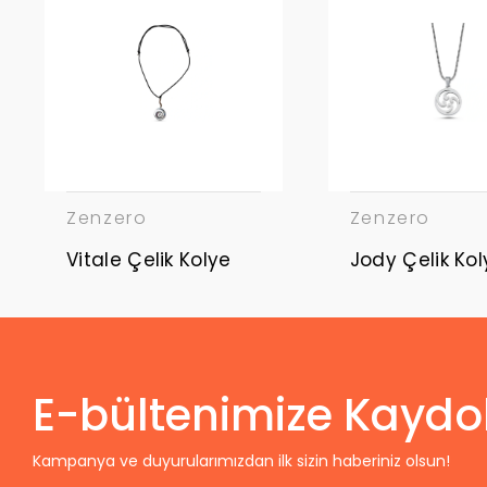
Zenzero
Zenzero
Vitale Çelik Kolye
Jody Çelik Kol
E-bültenimize Kaydo
Kampanya ve duyurularımızdan ilk sizin haberiniz olsun!