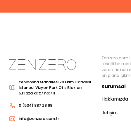
Zenzero.com.t
tescilli bir ma
veren firmamız
ön plana çıkma
Yenibosna Mahallesi 29 Ekim Caddesi
Kurumsal
İstanbul Vizyon Park Ofis Blokları
5.Plaza kat:7 no:711
Hakkımızda
0 (534) 887 28 98
İletişim
info@zenzero.com.tr