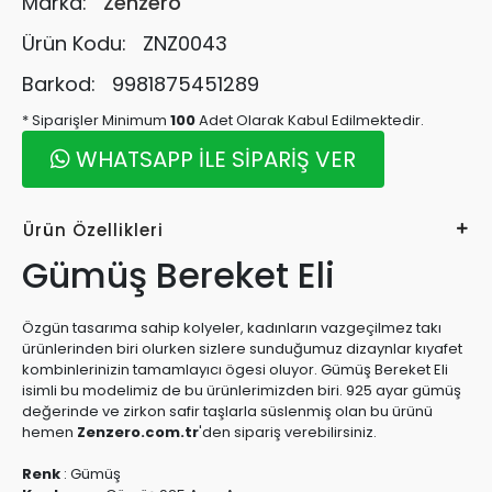
Marka:
Zenzero
Ürün Kodu:
ZNZ0043
Barkod:
9981875451289
* Siparişler Minimum
100
Adet Olarak Kabul Edilmektedir.
WHATSAPP İLE SİPARİŞ VER
Ürün Özellikleri
Gümüş Bereket Eli
Özgün tasarıma sahip kolyeler, kadınların vazgeçilmez takı
ürünlerinden biri olurken sizlere sunduğumuz dizaynlar kıyafet
kombinlerinizin tamamlayıcı ögesi oluyor. Gümüş Bereket Eli
isimli bu modelimiz de bu ürünlerimizden biri. 925 ayar gümüş
değerinde ve zirkon safir taşlarla süslenmiş olan bu ürünü
hemen
Zenzero.com.tr
'den sipariş verebilirsiniz.
Renk
:
Gümüş