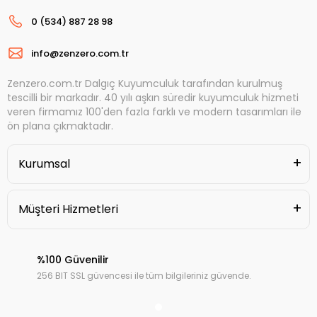
0 (534) 887 28 98
info@zenzero.com.tr
Zenzero.com.tr Dalgıç Kuyumculuk tarafından kurulmuş
tescilli bir markadır. 40 yılı aşkın süredir kuyumculuk hizmeti
veren firmamız 100'den fazla farklı ve modern tasarımları ile
ön plana çıkmaktadır.
Kurumsal
Müşteri Hizmetleri
%100 Güvenilir
256 BIT SSL güvencesi ile tüm bilgileriniz güvende.