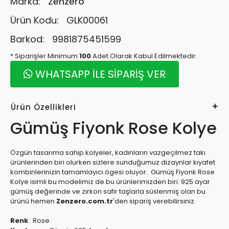
Marka:
Zenzero
Ürün Kodu:
GLK00061
Barkod:
9981875451599
* Siparişler Minimum
100
Adet Olarak Kabul Edilmektedir.
WHATSAPP İLE SİPARİŞ VER
Ürün Özellikleri
Gümüş Fiyonk Rose Kolye
Özgün tasarıma sahip kolyeler, kadınların vazgeçilmez takı
ürünlerinden biri olurken sizlere sunduğumuz dizaynlar kıyafet
kombinlerinizin tamamlayıcı ögesi oluyor. Gümüş Fiyonk Rose
Kolye isimli bu modelimiz de bu ürünlerimizden biri. 925 ayar
gümüş değerinde ve zirkon safir taşlarla süslenmiş olan bu
ürünü hemen
Zenzero.com.tr
'den sipariş verebilirsiniz.
Renk
:
Rose