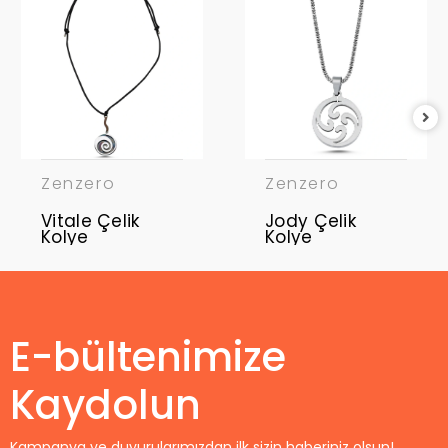
Zenzero
Zenzero
Vitale Çelik
Jody Çelik
Kolye
Kolye
E-bültenimize
Kaydolun
Kampanya ve duyurularımızdan ilk sizin haberiniz olsun!