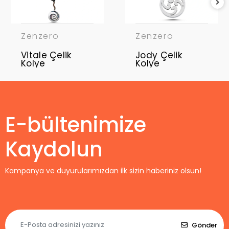
Zenzero
Zenzero
Vitale Çelik
Jody Çelik
Kolye
Kolye
E-bültenimize
Kaydolun
Kampanya ve duyurularımızdan ilk sizin haberiniz olsun!
Gönder