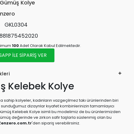
Gümüş Kolye
nzero
:
GKL0304
881875452020
inimum
100
Adet Olarak Kabul Edilmektedir.
PP İLE SİPARİŞ VER
kleri
 Kelebek Kolye
 sahip kolyeler, kadınların vazgeçilmez takı ürünlerinden biri
e sunduğumuz dizaynlar kıyafet kombinlerinizin tamamlayıcı
Gümüş Kelebek Kolye isimli bu modelimiz de bu ürünlerimizden
 gümüş değerinde ve zirkon safir taşlarla süslenmiş olan bu
Zenzero.com.tr
'den sipariş verebilirsiniz.