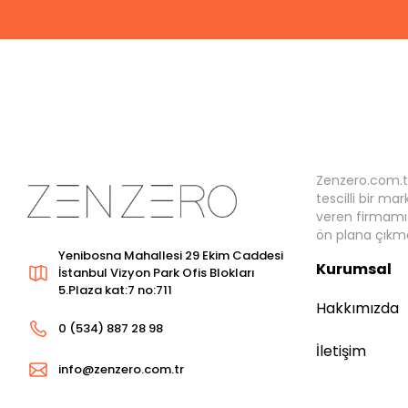
Zenzero.com.t
tescilli bir ma
veren firmamız
ön plana çıkma
Yenibosna Mahallesi 29 Ekim Caddesi
Kurumsal
İstanbul Vizyon Park Ofis Blokları
5.Plaza kat:7 no:711
Hakkımızda
0 (534) 887 28 98
İletişim
info@zenzero.com.tr