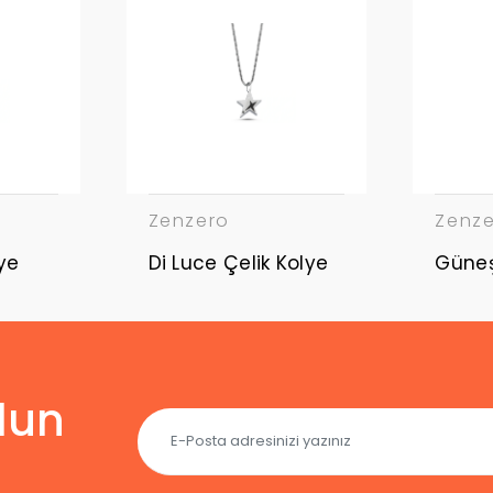
Zenzero
Zenz
ye
Di Luce Çelik Kolye
lun