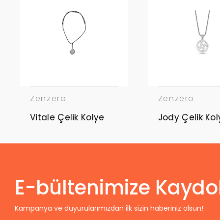
Zenzero
Zenzero
Vitale Çelik Kolye
Jody Çelik Kol
E-bültenimize Kaydo
Kampanya ve duyurularımızdan ilk sizin haberiniz olsun!