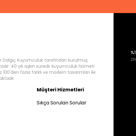
%1
256
r Dalgıç Kuyumculuk tarafından kurulmuş
rkadır. 40 yılı aşkın süredir kuyumculuk hizmeti
 100'den fazla farklı ve modern tasarımları ile
ktadır.
Müşteri Hizmetleri
Sıkça Sorulan Sorular