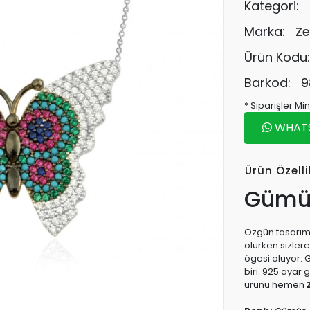
Kategori:
Marka:
Ze
Ürün Kodu
Barkod:
9
* Siparişler M
WHATSA
Ürün Özelli
Gümüş
Özgün tasarıma
olurken sizler
ögesi oluyor. 
biri. 925 ayar
ürünü hemen