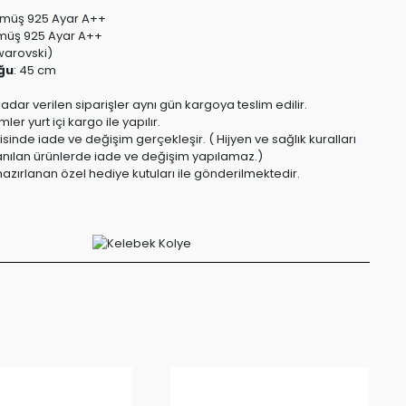
müş 925 Ayar A++
üş 925 Ayar A++
warovski)
ğu
:
45 cm
kadar verilen siparişler aynı gün kargoya teslim edilir.
er yurt içi kargo ile yapılır.
risinde iade ve değişim gerçekleşir. ( Hijyen ve sağlık kuralları
anılan ürünlerde iade ve değişim yapılamaz.)
azırlanan özel hediye kutuları ile gönderilmektedir.