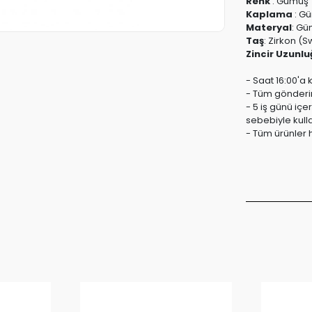
Renk
:
Gümüş
Kaplama
:
Gü
Materyal
:
Güm
Taş
:
Zirkon (S
Zincir Uzunlu
- Saat 16:00'a 
- Tüm gönderiml
- 5 iş günü içe
sebebiyle kull
- Tüm ürünler h