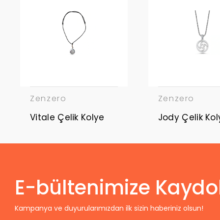
Zenzero
Zenzero
Vitale Çelik Kolye
Jody Çelik Kol
E-bültenimize Kaydo
Kampanya ve duyurularımızdan ilk sizin haberiniz olsun!