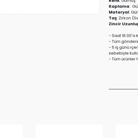
Renk
:
Gümüş
Kaplama
:
Gü
Materyal
:
Güm
Taş
:
Zirkon (S
Zincir Uzunlu
- Saat 16:00'a 
- Tüm gönderiml
- 5 iş günü içe
sebebiyle kull
- Tüm ürünler h