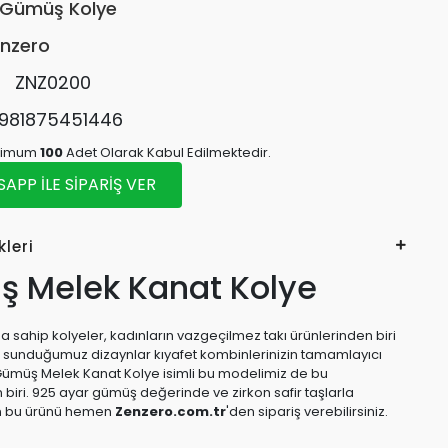
Gümüş Kolye
nzero
:
ZNZ0200
981875451446
inimum
100
Adet Olarak Kabul Edilmektedir.
PP İLE SİPARİŞ VER
kleri
 Melek Kanat Kolye
 sahip kolyeler, kadınların vazgeçilmez takı ürünlerinden biri
e sunduğumuz dizaynlar kıyafet kombinlerinizin tamamlayıcı
Gümüş Melek Kanat Kolye isimli bu modelimiz de bu
 biri. 925 ayar gümüş değerinde ve zirkon safir taşlarla
n bu ürünü hemen
Zenzero.com.tr
'den sipariş verebilirsiniz.