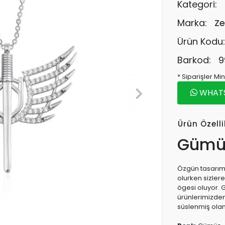
Kategori:
Marka:
Ze
Ürün Kodu
Barkod:
9
* Siparişler M
WHATSA
Ürün Özelli
Gümüş
Özgün tasarıma
olurken sizler
ögesi oluyor. 
ürünlerimizden
süslenmiş ola