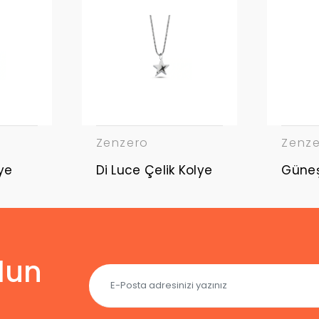
Zenzero
Zenz
ye
Di Luce Çelik Kolye
lun