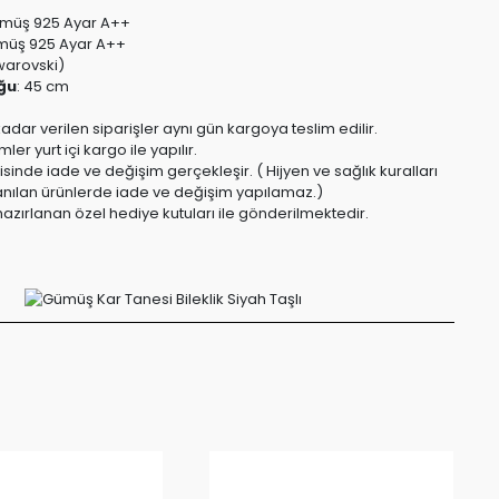
müş 925 Ayar A++
üş 925 Ayar A++
warovski)
ğu
:
45 cm
kadar verilen siparişler aynı gün kargoya teslim edilir.
er yurt içi kargo ile yapılır.
risinde iade ve değişim gerçekleşir. ( Hijyen ve sağlık kuralları
anılan ürünlerde iade ve değişim yapılamaz.)
azırlanan özel hediye kutuları ile gönderilmektedir.