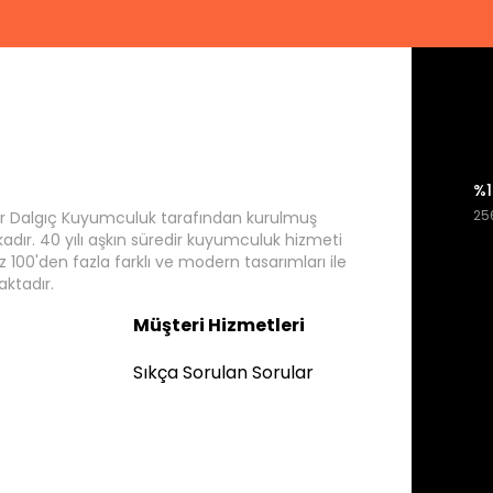
%1
256
r Dalgıç Kuyumculuk tarafından kurulmuş
rkadır. 40 yılı aşkın süredir kuyumculuk hizmeti
 100'den fazla farklı ve modern tasarımları ile
ktadır.
Müşteri Hizmetleri
Sıkça Sorulan Sorular