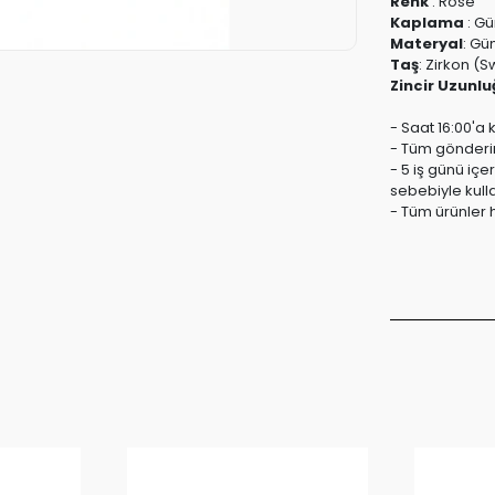
Renk
:
Rose
Kaplama
:
Gü
Materyal
:
Güm
Taş
:
Zirkon (S
Zincir Uzunlu
- Saat 16:00'a 
- Tüm gönderiml
- 5 iş günü içe
sebebiyle kull
- Tüm ürünler h