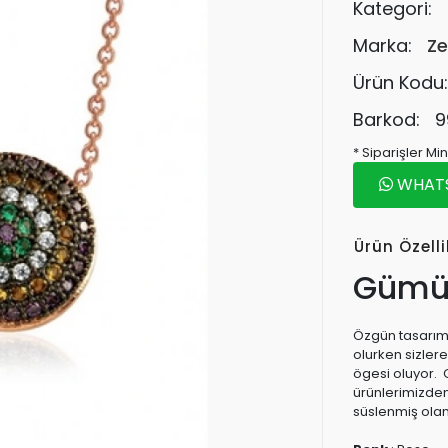
Kategori:
Marka:
Ze
Ürün Kodu
Barkod:
9
* Siparişler M
WHATSA
Ürün Özelli
Gümüş
Özgün tasarıma
olurken sizler
ögesi oluyor. 
ürünlerimizden
süslenmiş ola