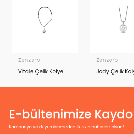
Zenzero
Zenzero
Vitale Çelik Kolye
Jody Çelik Kol
E-bültenimize Kaydo
Kampanya ve duyurularımızdan ilk sizin haberiniz olsun!