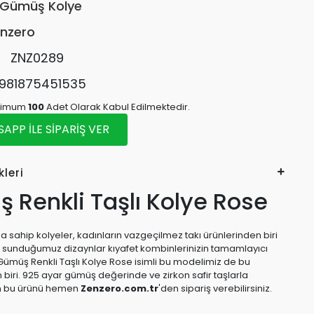
Gümüş Kolye
nzero
:
ZNZ0289
981875451535
inimum
100
Adet Olarak Kabul Edilmektedir.
PP İLE SİPARİŞ VER
kleri
 Renkli Taşlı Kolye Rose
 sahip kolyeler, kadınların vazgeçilmez takı ürünlerinden biri
e sunduğumuz dizaynlar kıyafet kombinlerinizin tamamlayıcı
Gümüş Renkli Taşlı Kolye Rose isimli bu modelimiz de bu
 biri. 925 ayar gümüş değerinde ve zirkon safir taşlarla
n bu ürünü hemen
Zenzero.com.tr
'den sipariş verebilirsiniz.