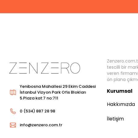
Zenzero.com.t
tescilli bir ma
veren firmamız
ön plana çıkma
Yenibosna Mahallesi 29 Ekim Caddesi
Kurumsal
İstanbul Vizyon Park Ofis Blokları
5.Plaza kat:7 no:711
Hakkımızda
0 (534) 887 28 98
İletişim
info@zenzero.com.tr