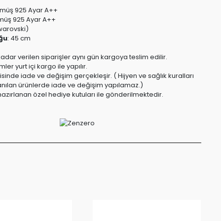
müş 925 Ayar A++
üş 925 Ayar A++
warovski)
ğu
:
45 cm
kadar verilen siparişler aynı gün kargoya teslim edilir.
er yurt içi kargo ile yapılır.
risinde iade ve değişim gerçekleşir. ( Hijyen ve sağlık kuralları
anılan ürünlerde iade ve değişim yapılamaz.)
azırlanan özel hediye kutuları ile gönderilmektedir.