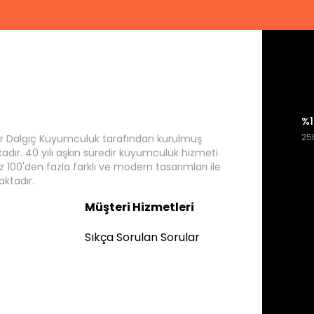
%1
256
r Dalgıç Kuyumculuk tarafından kurulmuş
rkadır. 40 yılı aşkın süredir kuyumculuk hizmeti
 100'den fazla farklı ve modern tasarımları ile
ktadır.
Müşteri Hizmetleri
Sıkça Sorulan Sorular