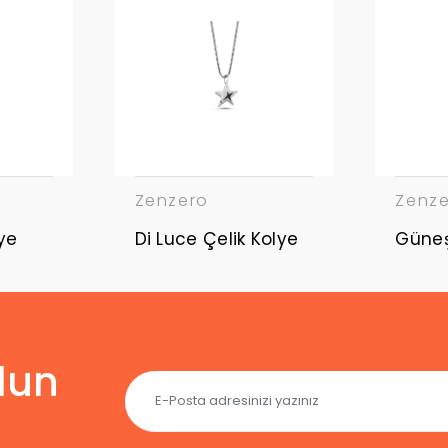
Zenzero
Zenz
ye
Di Luce Çelik Kolye
lun