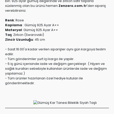
biri. 925 ayar gümüş değerinde ve zirkon safir taşlarla
süslenmiş olan bu ürünü hemen
Zenzero.com.tr
'den sipariş
verebilirsiniz.
Renk
:
Rose
Kaplama
:
Gümüş 925 Ayar A++
Materyal
:
Gümüş 925 Ayar A++
Taş
:
Zirkon (Swarovski)
Zincir Uzunluğu
:
45 cm
- Saat 16:00'a kadar verilen siparişler aynı gün kargoya teslim
edilir.
- Tüm gönderimler yurt içi kargo ile yapılır.
- 5 iş günü içerisinde iade ve değişim gerçekleşir. ( Hijyen ve
sağlık kuralları sebebiyle kullanılan ürünlerde iade ve değişim
yapılamaz.)
- Tüm ürünler hazırlanan özel hediye kutuları ile
gönderilmektedir.