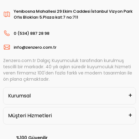
Yenibosna Mahallesi 29 Ekim Caddesi İstanbul Vizyon Park
Ofis Blokları 5.Plaza kat:7 no:711
0 (534) 887 28 98
info@zenzero.com.tr
Zenzero.com.tr Dalgıç Kuyumculuk tarafından kurulmuş
tescilli bir markadır. 40 yılı aşkın süredir kuyumculuk hizmeti
veren firmamız 100'den fazla farklı ve modern tasarımları ile
ön plana çıkmaktadır.
Kurumsal
Müşteri Hizmetleri
%100 Güvenilir