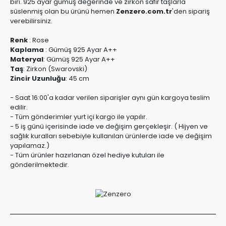
biri. 925 ayar gümüş değerinde ve zirkon safir taşlarla
süslenmiş olan bu ürünü hemen
Zenzero.com.tr
'den sipariş
verebilirsiniz.
Renk
:
Rose
Kaplama
:
Gümüş 925 Ayar A++
Materyal
:
Gümüş 925 Ayar A++
Taş
:
Zirkon (Swarovski)
Zincir Uzunluğu
:
45 cm
- Saat 16:00'a kadar verilen siparişler aynı gün kargoya teslim
edilir.
- Tüm gönderimler yurt içi kargo ile yapılır.
- 5 iş günü içerisinde iade ve değişim gerçekleşir. ( Hijyen ve
sağlık kuralları sebebiyle kullanılan ürünlerde iade ve değişim
yapılamaz.)
- Tüm ürünler hazırlanan özel hediye kutuları ile
gönderilmektedir.