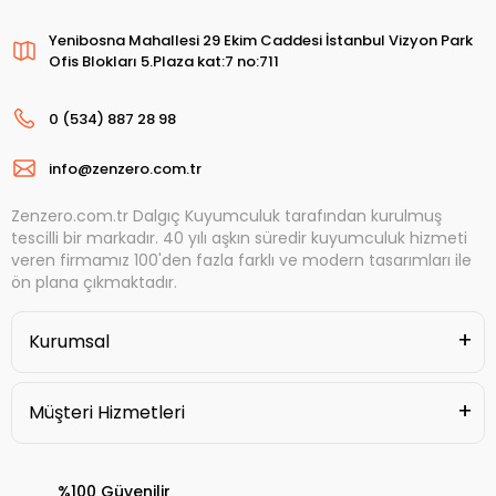
Yenibosna Mahallesi 29 Ekim Caddesi İstanbul Vizyon Park
Ofis Blokları 5.Plaza kat:7 no:711
0 (534) 887 28 98
info@zenzero.com.tr
Zenzero.com.tr Dalgıç Kuyumculuk tarafından kurulmuş
tescilli bir markadır. 40 yılı aşkın süredir kuyumculuk hizmeti
veren firmamız 100'den fazla farklı ve modern tasarımları ile
ön plana çıkmaktadır.
Kurumsal
Müşteri Hizmetleri
%100 Güvenilir