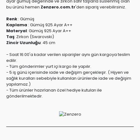
ayar gümüş değerinde ve zirkon safir taşlarla süslenmiş olan
bu ürünü hemen
Zenzero.com.tr
'den sipariş verebilirsiniz.
Renk
:
Gümüş
Kaplama
:
Gümüş 925 Ayar A++
Materyal
:
Gümüş 925 Ayar A++
Taş
:
Zirkon (Swarovski)
Zincir Uzunluğu
:
45 cm
- Saat 16:00'a kadar verilen siparişler aynı gün kargoya teslim
edilir.
- Tüm gönderimler yurt içi kargo ile yapılır.
- 5 iş günü içerisinde iade ve değişim gerçekleşir. ( Hijyen ve
sağlık kuralları sebebiyle kullanılan ürünlerde iade ve değişim
yapılamaz.)
- Tüm ürünler hazırlanan özel hediye kutuları ile
gönderilmektedir.