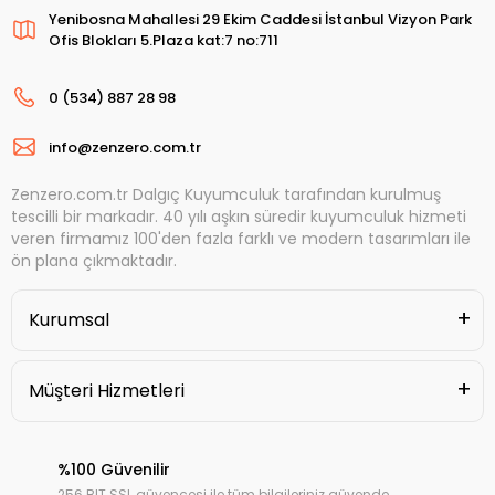
Yenibosna Mahallesi 29 Ekim Caddesi İstanbul Vizyon Park
Ofis Blokları 5.Plaza kat:7 no:711
0 (534) 887 28 98
info@zenzero.com.tr
Zenzero.com.tr Dalgıç Kuyumculuk tarafından kurulmuş
tescilli bir markadır. 40 yılı aşkın süredir kuyumculuk hizmeti
veren firmamız 100'den fazla farklı ve modern tasarımları ile
ön plana çıkmaktadır.
Kurumsal
Müşteri Hizmetleri
%100 Güvenilir
256 BIT SSL güvencesi ile tüm bilgileriniz güvende.