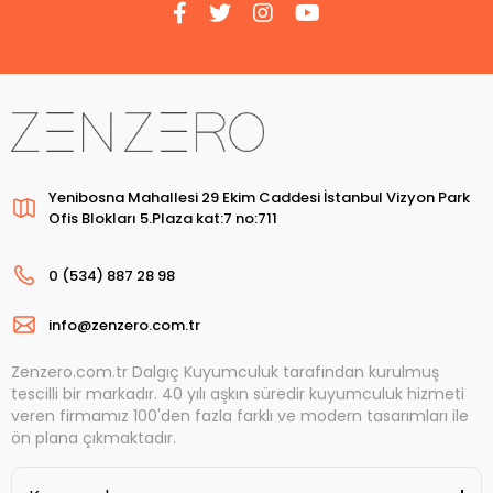
Yenibosna Mahallesi 29 Ekim Caddesi İstanbul Vizyon Park
Ofis Blokları 5.Plaza kat:7 no:711
0 (534) 887 28 98
info@zenzero.com.tr
Zenzero.com.tr Dalgıç Kuyumculuk tarafından kurulmuş
tescilli bir markadır. 40 yılı aşkın süredir kuyumculuk hizmeti
veren firmamız 100'den fazla farklı ve modern tasarımları ile
ön plana çıkmaktadır.