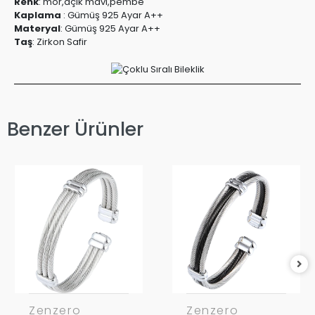
Renk
:
mor,açık mavi,pembe
Kaplama
:
Gümüş 925 Ayar A++
Materyal
:
Gümüş 925 Ayar A++
Taş
:
Zirkon Safir
Benzer Ürünler
Zenzero
Zenzero