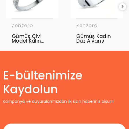
Zenzero
Zenzero
Gümüş Çivi
Gümüş Kadın
Model Kalın
Düz Alyans
Yüzük
E-bültenimize
Kaydolun
Kampanya ve duyurularımızdan ilk sizin haberiniz olsun!