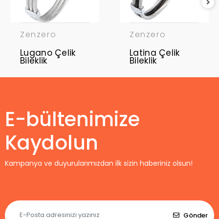
Zenzero
Zenzero
Lugano Çelik
Latina Çelik
Bileklik
Bileklik
E-bültenimize
Kaydolun
Kampanya ve duyurularımızdan ilk sizin haberiniz olsun!
Gönder