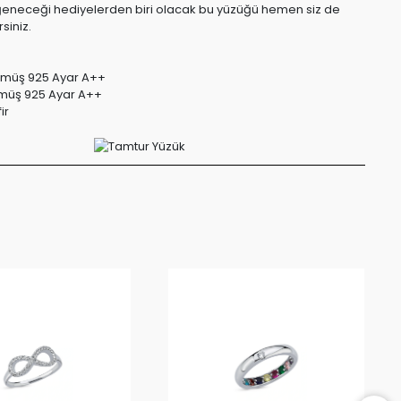
ğeneceği hediyelerden biri olacak bu yüzüğü hemen siz de
rsiniz.
müş 925 Ayar A++
üş 925 Ayar A++
ir