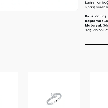
kadının en be
sipariş verebili
Renk:
Gümüş
Kaplama :
Gü
Materyal:
Güm
Taş:
Zirkon Saf