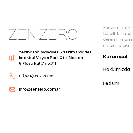
Zenzero.com.t
tescilli bir ma
veren firmamız
ön plana çıkma
Yenibosna Mahallesi 29 Ekim Caddesi
Kurumsal
İstanbul Vizyon Park Ofis Blokları
5.Plaza kat:7 no:711
Hakkımızda
0 (534) 887 28 98
İletişim
info@zenzero.com.tr