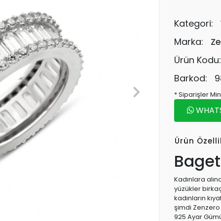
Kategori:
Marka:
Ze
Ürün Kodu
Barkod:
9
* Siparişler M
WHATSA
Ürün Özelli
Baget
Kadınlara alına
yüzükler birka
kadınların kıya
şimdi Zenzero f
925 Ayar Gümüş 