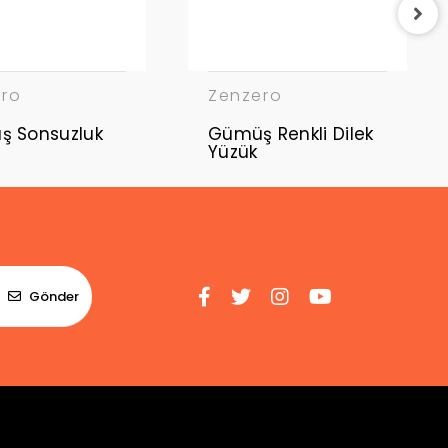
ero
Zenzero
 Sonsuzluk
Gümüş Renkli Dilek
Yüzük
Gönder