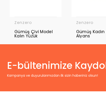
Zenzero
Zenzero
Gümüş Çivi Model
Gümüş Kadın 
Kalın Yüzük
Alyans
E-bültenimize Kaydo
Kampanya ve duyurularımızdan ilk sizin haberiniz olsun!