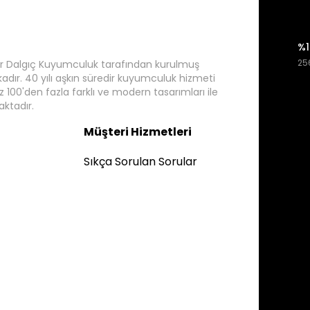
%1
256
r Dalgıç Kuyumculuk tarafından kurulmuş
rkadır. 40 yılı aşkın süredir kuyumculuk hizmeti
 100'den fazla farklı ve modern tasarımları ile
ktadır.
Müşteri Hizmetleri
Sıkça Sorulan Sorular