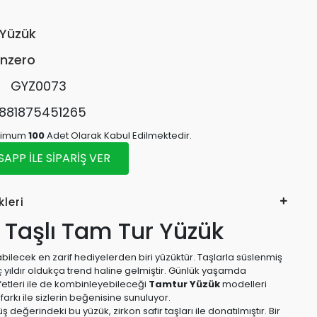
Yüzük
nzero
:
GYZ0073
881875451265
inimum
100
Adet Olarak Kabul Edilmektedir.
PP İLE SİPARİŞ VER
kleri
 Taşlı Tam Tur Yüzük
bilecek en zarif hediyelerden biri yüzüktür. Taşlarla süslenmiş
ç yıldır oldukça trend haline gelmiştir. Günlük yaşamda
fetleri ile de kombinleyebileceği
Tamtur Yüzük
modelleri
arkı ile sizlerin beğenisine sunuluyor.
değerindeki bu yüzük, zirkon safir taşları ile donatılmıştır. Bir