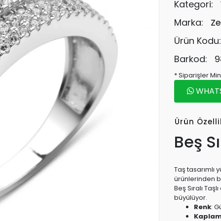
Kategori:
Marka:
Ze
Ürün Kodu
Barkod:
9
* Siparişler M
WHATSA
Ürün Özelli
Beş Sı
Taş tasarımlı y
ürünlerinden bir
Beş Sıralı Taşl
büyülüyor.
Renk
: 
Kapla