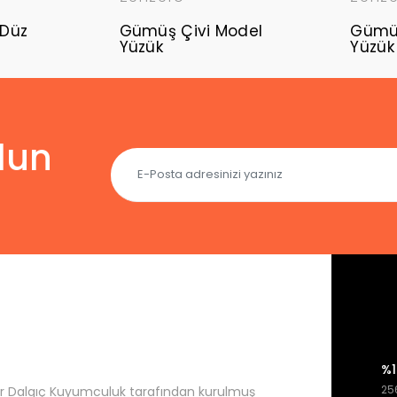
Düz
Gümüş Çivi Model
Gümüş
Yüzük
Yüzük
lun
%1
256
r Dalgıç Kuyumculuk tarafından kurulmuş