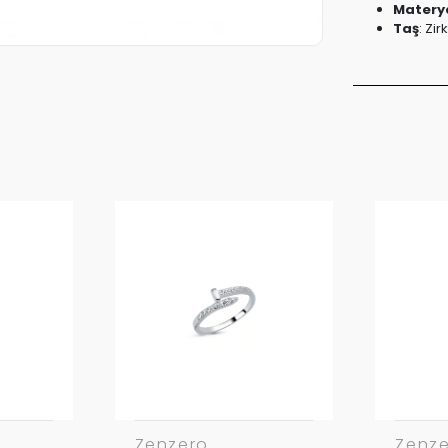
Matery
Taş
: Zir
Zenzero
Zenz