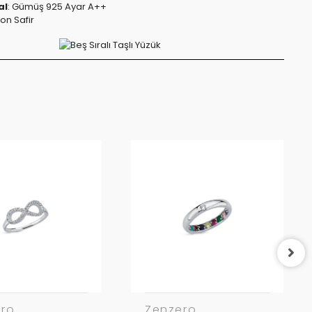
al
: Gümüş 925 Ayar A++
kon Safir
ero
Zenzero