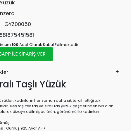
Yüzük
nzero
:
GYZ00050
881875451581
inimum
100
Adet Olarak Kabul Edilmektedir.
PP İLE SİPARİŞ VER
kleri
ralı Taşlı Yüzük
üzükler, kadınların her zaman daha sık tercih ettiği takı
idir. Beş taş, tek taş ve sıralı taş yüzük çeşitlerinden biri olan
ı olarak dizayn edilmiş bu ürün, görünümü ile kadınları
Gümüş
ma
: Gümüş 925 Ayar A++