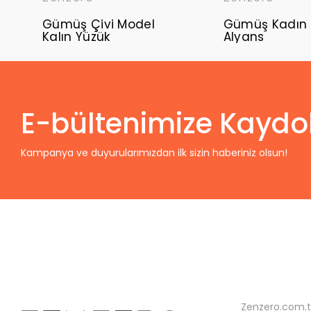
Gümüş Çivi Model
Gümüş Kadın 
Kalın Yüzük
Alyans
E-bültenimize Kaydo
Kampanya ve duyurularımızdan ilk sizin haberiniz olsun!
Zenzero.com.t