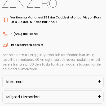
Yenibosna Mahallesi 29 Ekim Caddesi İstanbul Vizyon Park
Ofis Blokları 5.Plaza kat:7 no:711
0 (534) 887 28 98
info@zenzero.com.tr
Zenzero.com.tr Dalgıç Kuyumculuk tarafından kurulmuş
tescilli bir markadır. 40 yılı aşkın süredir kuyumculuk hizmeti
veren firmamız 100'den fazla farklı ve modern tasarımları ile
ön plana çıkmaktadır.
Kurumsal
Müşteri Hizmetleri