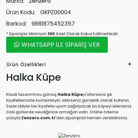
Marka:
Zenzero
Ürün Kodu:
GKPZ00004
Barkod:
9881875452357
* Siparişler Minimum
100
Adet Olarak Kabul Edilmektedir.
WHATSAPP İLE SİPARİŞ VER
Ürün Özellikleri
Halka Küpe
Klasik tasarımlı bu gümüş
Halka Küpe
yi isterseniz şık
kıyafetlerinizle kombinleyin, isterseniz gündelik olarak kullanın.
Sade stiliyle her kıyafete uyum sağlayacak bu küpeyi isterseniz
özel günlerde sevdiğinize armağan edin. Online ödeme
yoluyla
Zenzero.com.tr
'den siparişinizi hemen verebilirsiniz.