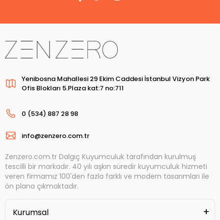
Yenibosna Mahallesi 29 Ekim Caddesi İstanbul Vizyon Park
Ofis Blokları 5.Plaza kat:7 no:711
0 (534) 887 28 98
info@zenzero.com.tr
Zenzero.com.tr Dalgıç Kuyumculuk tarafından kurulmuş
tescilli bir markadır. 40 yılı aşkın süredir kuyumculuk hizmeti
veren firmamız 100'den fazla farklı ve modern tasarımları ile
ön plana çıkmaktadır.
Kurumsal